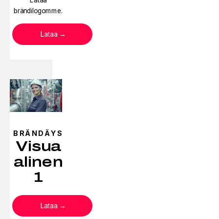
Lataa
brändilogomme.
Lataa
BRÄNDÄYS
Visua
alinen
1
Lataa