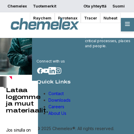
Chemelex
Tuotemerkit
Ota yhteyttä
Suomi
Raychem
Pyrotenax
Tracer
Nuheat
Chemelex is a global
leader in electric thermal
and sensing solutions,
protecting the world's
critical processes, places
and people.
Connect with us
Quick Links
Lataa
Contact
logomme
Downloads
ja muut
Careers
materiaalit.
About Us
© 2025 Chemelex®. All rights reserved.
Jos sinulla on