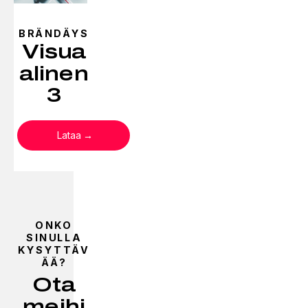
BRÄNDÄYS
Visua
alinen
3
Lataa
ONKO
SINULLA
KYSYTTÄV
ÄÄ?
Ota
meihi