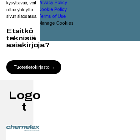
Privacy Policy
kysyttävää, voit
Cookie Policy
ottaa yhteyttä
Terms of Use
sivun alaosassa.
Manage Cookies
Etsitkö
teknisiä
asiakirjoja?
Tuotetietokirjasto
Logo
t