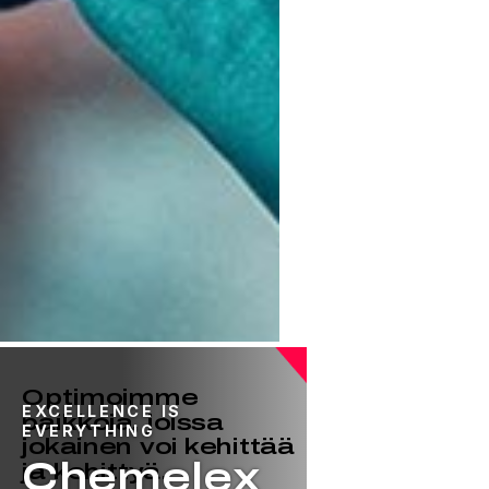
Optimoimme
EXCELLENCE IS
paikkoja, joissa
EVERYTHING
jokainen voi kehittää
Chemelex
ja kehittyä.