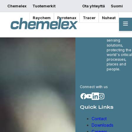
Chemelex
Tuotemerkit
Ota yhteyttä
Suomi
Raychem
Pyrotenax
Tracer
Nuheat
Chemelex is a
global leader
in electric
thermal and
sensing
solutions,
protecting the
world's critical
processes,
places and
people.
Connect with us
Quick Links
Contact
Downloads
Careers