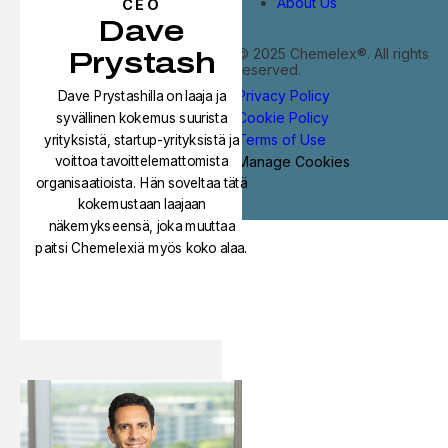
About Us
CEO
Dave
© 2025 Chemelex®. All rights
Prystash
reserved.
Privacy Policy
Dave Prystashilla on laaja ja
Cookie Policy
syvällinen kokemus suurista
Terms of Use
yrityksistä, startup-yrityksistä ja
Manage Cookies
voittoa tavoittelemattomista
organisaatioista. Hän soveltaa tätä
kokemustaan laajaan
näkemykseensä, joka muuttaa
paitsi Chemelexiä myös koko alaa.