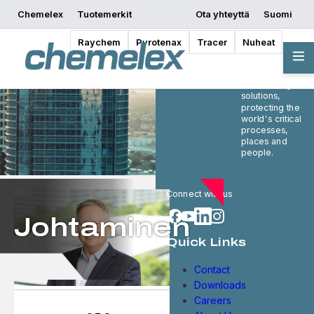
Chemelex
Tuotemerkit
Ota yhteyttä
Suomi
Raychem
Pyrotenax
Tracer
Nuheat
Chemelex is a
global leader in
electric thermal
and sensing
solutions,
protecting the
world's critical
processes,
places and
people.
Connect with us
Johtaminen
Quick Links
Contact
Downloads
Careers