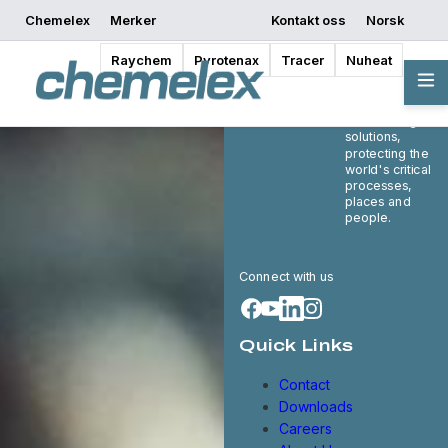
Chemelex
Merker
Kontakt oss
Norsk
Raychem
Pyrotenax
Tracer
Nuheat
Chemelex is a
global leader in
electric thermal
and sensing
solutions,
protecting the
world's critical
processes,
places and
people.
Connect with us
Quick Links
Contact
Downloads
Careers