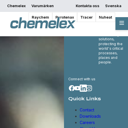
Chemelex
Varumärken
Kontakta oss
Svenska
Raychem
Pyrotenax
Tracer
Nuheat
Chemelex is a
global leader in
electric thermal
and sensing
solutions,
protecting the
world's critical
processes,
places and
people.
Connect with us
Quick Links
Contact
Downloads
Careers