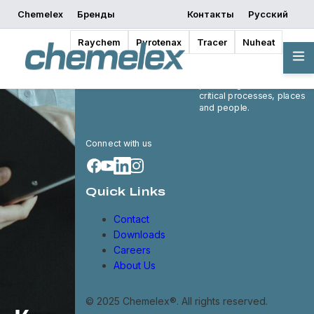
Chemelex
Бренды
Контакты
Русский
Raychem
Pyrotenax
Tracer
Nuheat
Chemelex is a global
leader in electric thermal
and sensing solutions,
protecting the world's
critical processes, places
and people.
Connect with us
Quick Links
Contact
Downloads
Careers
About Us
© 2025 Chemelex®. All rights reserved.