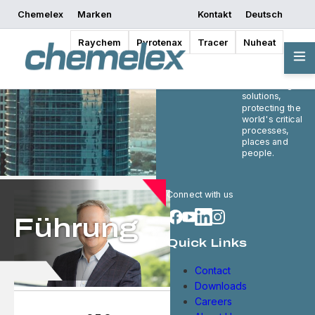
Chemelex
Marken
Kontakt
Deutsch
Raychem
Pyrotenax
Tracer
Nuheat
Chemelex is a
global leader in
electric thermal
and sensing
solutions,
protecting the
world's critical
processes,
places and
people.
Connect with us
Führung
Quick Links
Contact
Downloads
Careers