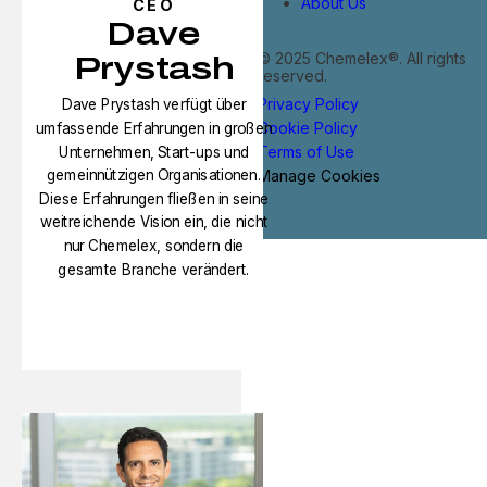
About Us
CEO
Dave
© 2025 Chemelex®. All rights
Prystash
reserved.
Privacy Policy
Dave Prystash verfügt über
Cookie Policy
umfassende Erfahrungen in großen
Terms of Use
Unternehmen, Start-ups und
Manage Cookies
gemeinnützigen Organisationen.
Diese Erfahrungen fließen in seine
weitreichende Vision ein, die nicht
nur Chemelex, sondern die
gesamte Branche verändert.